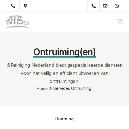
Over Ons
Diensten
Ontruiming(en)
Werkzaamheden
©Reiniging Nederland biedt gespecialiseerde diensten
Particulieren
voor het veilig en efficiënt uitvoeren van
Onderhoudsvoorschrift
ontruimingen.
Services Ontruiming
Home
Tips
Materiaal
Hoarding