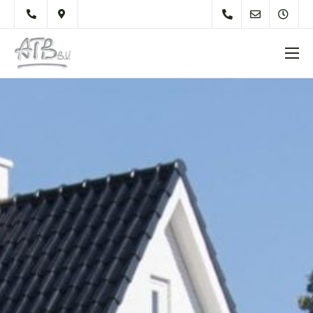
Over Ons
Diensten
Werkzaamheden
Particulieren
Onderhoudsvoorschrift
Tips
Materiaal