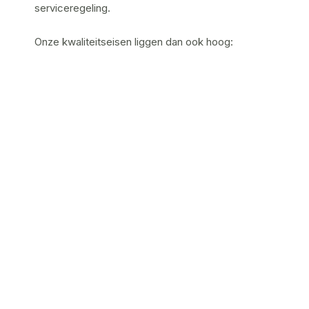
serviceregeling.
Onze kwaliteitseisen liggen dan ook hoog:
Voor buitengebruik in gevels of vloeren
moeten deze kitten een zeer hoog thermisch,
krimp- en uitzettingsvermogen hebben.
Voor vochtige ruimtes zoals badkamers of
toiletten moeten de kitten niet alleen
waterdicht en duurzaam zijn, maar ook
schimmelwerend.
Voor elke ondergrond en toepassing wordt er
gekeken welk product aan de specifieke eisen
voldoet en welke esthetische toepassing daarbij
past.