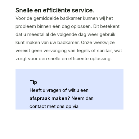
Snelle en efficiënte service.
Voor de gemiddelde badkamer kunnen wij het
probleem binnen één dag oplossen. Dit betekent
dat u meestal al de volgende dag weer gebruik
kunt maken van uw badkamer. Onze werkwijze
vereist geen vervanging van tegels of sanitair, wat
zorgt voor een snelle en efficiënte oplossing.
Tip
Heeft u vragen of wilt u een
afspraak maken?
Neem dan
contact met ons op via
telefoonnummer
06-50671818
of
stuur een e-mail naar
info@atbbv.nl
met uw adresgegevens,
telefoonnummers en gewenste