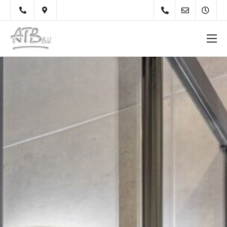
Over Ons
Diensten
Werkzaamheden
Particulieren
Onderhoudsvoorschrift
Tips
Materiaal